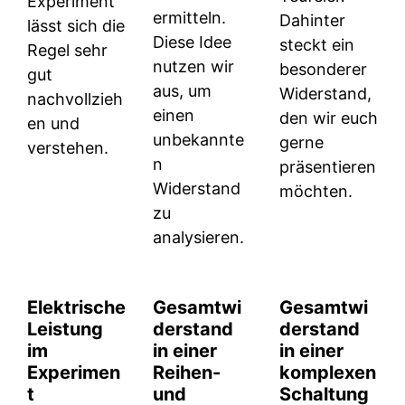
Experiment
ermitteln.
Dahinter
lässt sich die
Diese Idee
steckt ein
Regel sehr
nutzen wir
besonderer
gut
aus, um
Widerstand,
nachvollzieh
einen
den wir euch
en und
unbekannte
gerne
verstehen.
n
präsentieren
Widerstand
möchten.
zu
analysieren.
Elektrische
Gesamtw
i
Gesamtw
i
Leistung
derstand
derstand
im
in einer
in einer
Experimen
Reihen-
komplexen
t
und
Schaltung