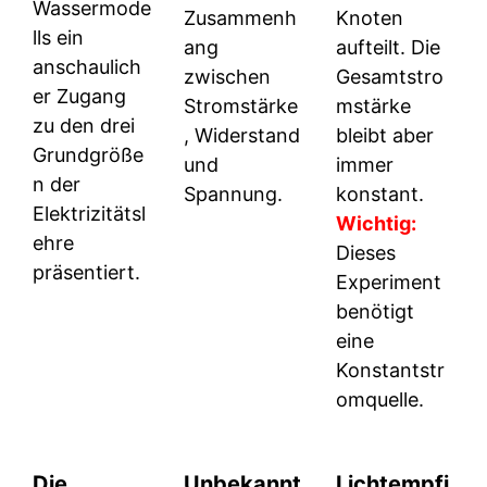
Wassermode
Zusammenh
Knoten
lls ein
ang
aufteilt. Die
anschaulich
zwischen
Gesamtstro
er Zugang
Stromstärke
mstärke
zu den drei
, Widerstand
bleibt aber
Grundgröße
und
immer
n der
Spannung.
konstant.
Elektrizitätsl
Wichtig:
ehre
Dieses
präsentiert.
Experiment
benötigt
eine
Konstantstr
omquelle.
Die
Unbekannt
Lichtempfi