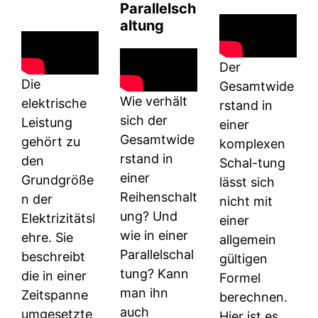
p
Parallelsch
altung
Der
Die
Gesamtwide
Wie verhält
elektrische
rstand in
sich der
Leistung
einer
Gesamtwide
gehört zu
komplexen
rstand in
den
Schal-tung
einer
Grundgröße
lässt sich
Reihenschalt
n der
nicht mit
ung? Und
Elektrizitätsl
einer
wie in einer
ehre. Sie
allgemein
Parallelschal
beschreibt
gültigen
tung? Kann
die in einer
Formel
man ihn
Zeitspanne
berechnen.
auch
umgesetzte
Hier ist es