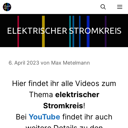
Zum
ME
Inhalt
springen
ELEKTRISCHER STROMKREIS
6. April 2023
von
Max Metelmann
Hier findet ihr alle Videos zum
Thema
elektrischer
Stromkreis
!
Bei
YouTube
findet ihr auch
weitere Details zu den