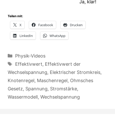
Ja, klar!
Teilen mit:
X
Facebook
Drucken
LinkedIn
WhatsApp
Kategorien
Physik-Videos
Schlagwörter
Effektivwert
,
Effektivwert der
Wechselspannung
,
Elektrischer Stromkreis
,
Knotenregel
,
Maschenregel
,
Ohmsches
Gesetz
,
Spannung
,
Stromstärke
,
Wassermodell
,
Wechselspannung