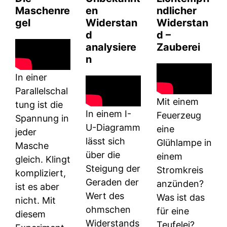
Maschenre
en
ndlicher
gel
Widerstan
Widerstan
d
d –
analysiere
Zauberei
n
In einer
Parallelschal
Mit einem
tung ist die
In einem I-
Feuerzeug
Spannung in
U-Diagramm
eine
jeder
lässt sich
Glühlampe in
Masche
über die
einem
gleich. Klingt
Steigung der
Stromkreis
kompliziert,
Geraden der
anzünden?
ist es aber
Wert des
Was ist das
nicht. Mit
ohmschen
für eine
diesem
Widerstands
Teufelei?